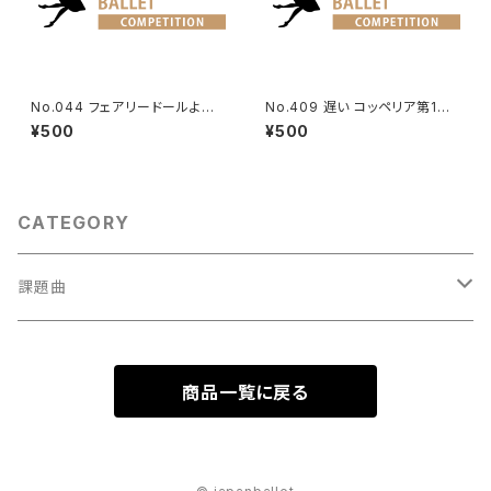
No.044 フェアリードールよりV
No.409 遅い コッペリア第1幕
a.
よりスワニルダのVa.
¥500
¥500
CATEGORY
課題曲
男性Va
商品一覧に戻る
1001～
女性Va
1201～（速い）
001～