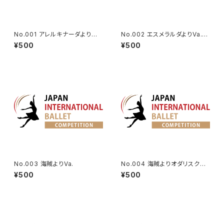
No.001 アレルキナーダよりコ
No.002 エスメラルダよりVa.(タ
ロンビーヌのVa. | Harlequina
ンバリン)
¥500
¥500
de Variation
No.003 海賊よりVa.
No.004 海賊よりオダリスクの
第2Va.
¥500
¥500