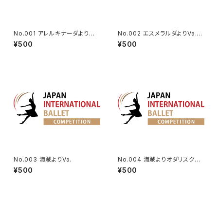
No.001 アレルキナーダよりコ
No.002 エスメラルダよりVa.(タ
ロンビーヌのVa. | Harlequina
ンバリン)
¥500
¥500
de Variation
No.003 海賊よりVa.
No.004 海賊よりオダリスクの
第2Va.
¥500
¥500