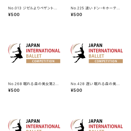
No.013 ジゼルよりペザントのV
No.225 速い ドン・キホーテよ
a.
りドルシネアのVa.
¥500
¥500
No.268 眠れる森の美女第2幕
No.428 遅い 眠れる森の美女
よりオーロラ姫のVa (速い)
第3幕よりオーロラ姫のVa.
¥500
¥500