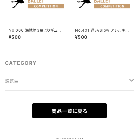
No.066 海賊第3幕よりギュリ
No.401 遅い/Slow アレルキナ
ナーラのVa | Gulnara Variati
ーダよりコロンビーヌのVa. | H
¥500
¥500
on from Le Corsaire Act 3
arlequinade Variation
CATEGORY
課題曲
男性Va
商品一覧に戻る
1001～
女性Va
1201～（速い）
001～