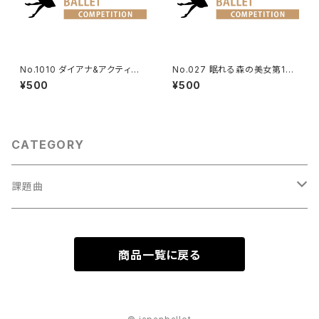
No.1010 ダイアナ&アクティオ
No.027 眠れる森の美女第1幕
ンより男性Va.
よりオーロラ姫のVa.
¥500
¥500
CATEGORY
課題曲
男性Va
商品一覧に戻る
1001～
女性Va
1201～（速い）
001～