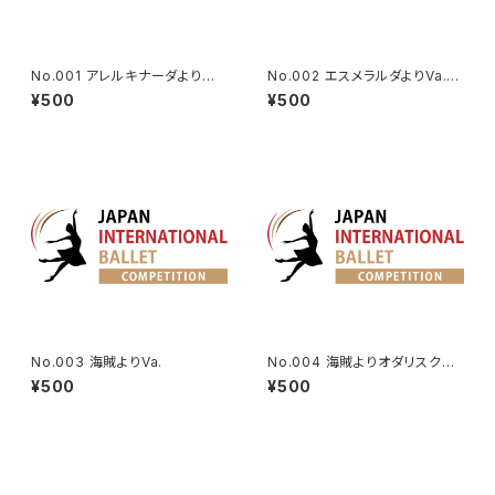
No.001 アレルキナーダよりコ
No.002 エスメラルダよりVa.(タ
ロンビーヌのVa. | Harlequina
ンバリン)
¥500
¥500
de Variation
No.003 海賊よりVa.
No.004 海賊よりオダリスクの
第2Va.
¥500
¥500