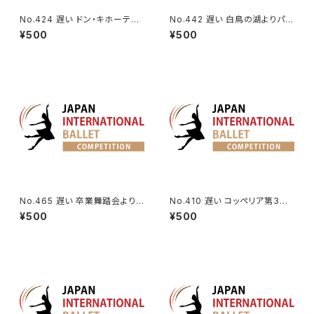
No.424 遅い ドン・キホーテよ
No.442 遅い 白鳥の湖よりパ・
りキューピッドのVa.
ド・トロワの第3Va.
¥500
¥500
No.465 遅い 卒業舞踏会よりV
No.410 遅い コッペリア第3幕
a.
よりスワニルダのVa.
¥500
¥500