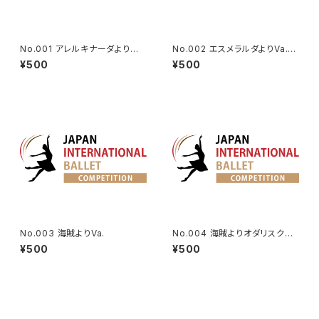
No.001 アレルキナーダよりコ
No.002 エスメラルダよりVa.(タ
ロンビーヌのVa. | Harlequina
ンバリン)
¥500
¥500
de Variation
No.003 海賊よりVa.
No.004 海賊よりオダリスクの
第2Va.
¥500
¥500