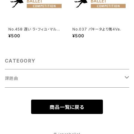
No.458 遅い ラ・フィユ・マル・
No.037 パキータより第4Va.
ガルデ第1幕よりリーズのVa.
¥500
¥500
CATEGORY
課題曲
男性Va
商品一覧に戻る
1001～
女性Va
1201～（速い）
001～