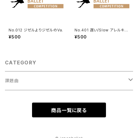
No.012 ジゼルよりジゼルのVa.
No.401 遅い/Slow アレルキナ
ーダよりコロンビーヌのVa. | H
¥500
¥500
arlequinade Variation
CATEGORY
課題曲
男性Va
商品一覧に戻る
1001～
女性Va
1201～（速い）
001～