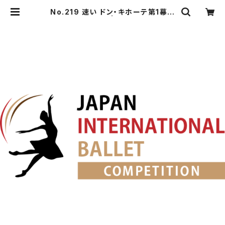
No.219 速い ドン・キホーテ第1幕よ
りキトリのVa. | japanballet