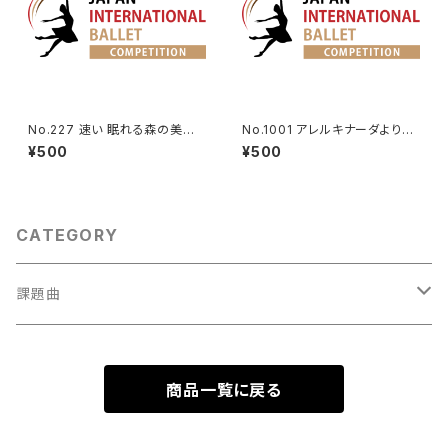
No.227 速い 眠れる森の美女
No.1001 アレルキナーダより男
第1幕よりオーロラ姫のVa.
性Va.
¥500
¥500
CATEGORY
課題曲
男性Va
商品一覧に戻る
1001～
女性Va