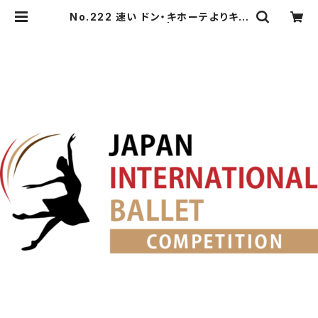
No.222 速い ドン・キホーテよりキト
リの友人の第1Va. | japanballet