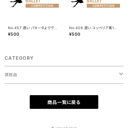
No.457 遅い パキータよりヴェ
No.409 遅い コッペリア第1幕
スタールカのVa.
よりスワニルダのVa.
¥500
¥500
CATEGORY
課題曲
男性Va
商品一覧に戻る
1001～
女性Va
1201～（速い）
001～