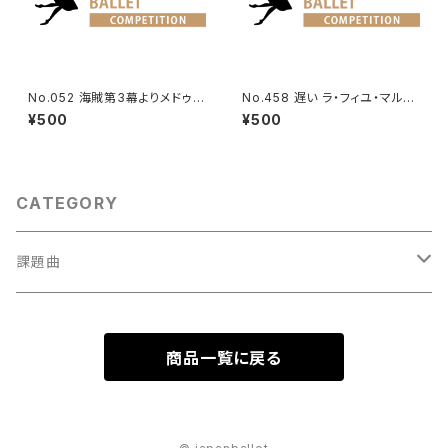
No.052 海賊第3幕よりメドゥー
No.458 遅い ラ・フィユ・マル・
ラのVa.
ガルデ第1幕よりリーズのVa.
¥500
¥500
CATEGORY
課題曲
男性Va
商品一覧に戻る
1001～
女性Va
1201～（速い）
001～