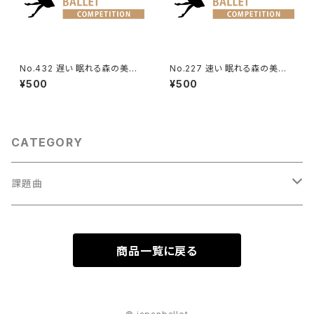
No.432 遅い 眠れる森の美女
No.227 速い 眠れる森の美女
第1幕よりリラの精のVa.
第1幕よりオーロラ姫のVa.
¥500
¥500
CATEGORY
課題曲
男性Va
商品一覧に戻る
1001～
女性Va
1201～（速い）
001～