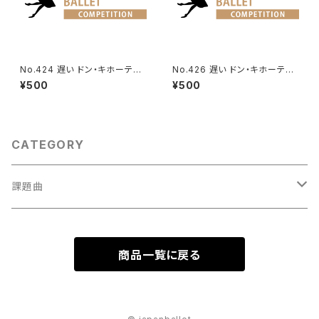
No.424 遅い ドン・キホーテよ
No.426 遅い ドン・キホーテよ
りキューピッドのVa.
り森の女王のVa.
¥500
¥500
CATEGORY
課題曲
男性Va
商品一覧に戻る
1001～
女性Va
1201～（速い）
001～