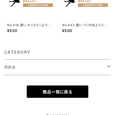
No.418 遅い タリスマンより女
No.443 遅い パリの炎よりジャ
性Va.
ンヌのVa.
¥500
¥500
CATEGORY
課題曲
男性Va
商品一覧に戻る
1001～
女性Va
1201～（速い）
001～