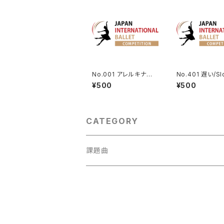
No.001 アレルキナー
No.401 遅い/Sl
ダよりコロンビーヌのV
レルキナーダより
¥500
¥500
a. | Harlequinade Va
ビーヌのVa. | Ha
riation
inade Variatio
CATEGORY
課題曲
男性Va
1001～
女性Va