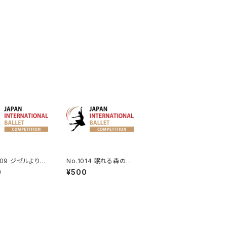
009 ジゼルよりア
No.1014 眠れる森の美
ヒトのVa.
女よりデジレ王子のVa.
0
¥500