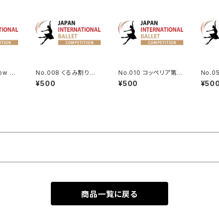
ow ア
No.008 くるみ割り人
No.010 コッペリア第3
No.0
コロン
形より金平糖のVa.
幕よりスワニルダのVa.
幕より
¥500
¥500
¥50
rlequ
n
商品一覧に戻る