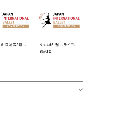
066 海賊第3幕よ
No.445 遅い ライモン
ナーラのVa | G
ダ夢の場より女性Va.
0
¥500
 Variation fro
Corsaire Act 3