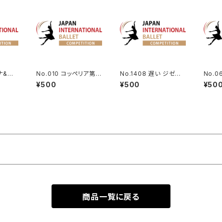
アナ&ア
No.010 コッペリア第3
No.1408 遅い ジゼル
No.
Va.
幕よりスワニルダのVa.
よりペザント男性Va. V
りギュリ
¥500
¥500
¥50
er2
ulnara
m Le 
商品一覧に戻る