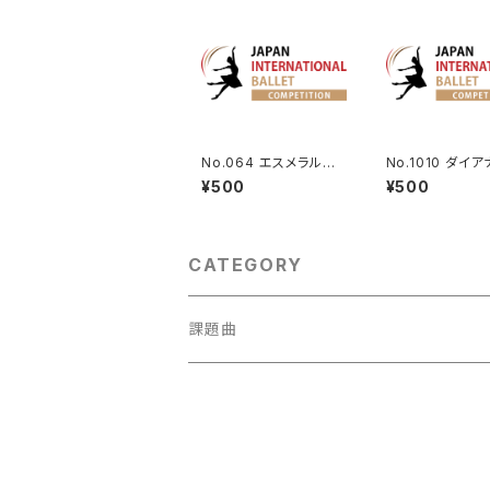
No.064 エスメラルダ
No.1010 ダイ
よりVa.（エントランス）
クティオンより男性
¥500
¥500
CATEGORY
課題曲
男性Va
1001～
女性Va