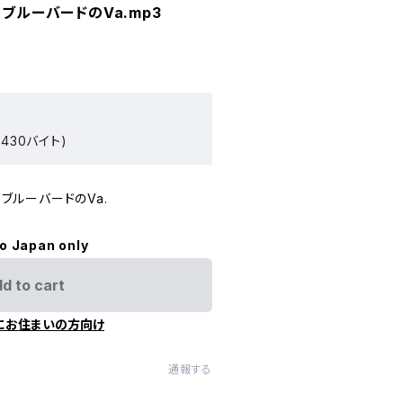
りブルーバードのVa.mp3
430バイト)
りブルーバードのVa.
to Japan only
d to cart
にお住まいの方向け
通報する