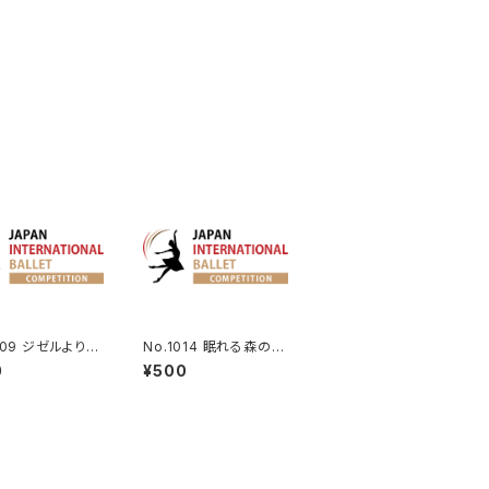
009 ジゼルよりア
No.1014 眠れる森の美
ヒトのVa.
女よりデジレ王子のVa.
0
¥500