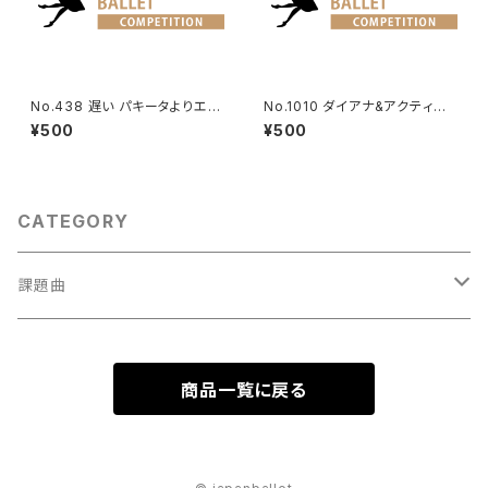
No.438 遅い パキータよりエト
No.1010 ダイアナ&アクティオ
ワールのVa.
ンより男性Va.
¥500
¥500
CATEGORY
課題曲
男性Va
商品一覧に戻る
1001～
女性Va
1201～（速い）
001～