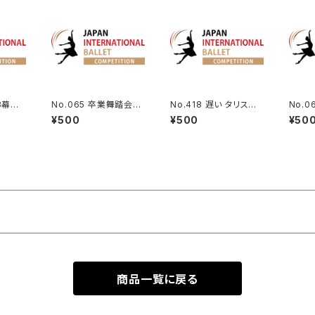
3幕より
No.065 卒業舞踏会よ
No.418 遅い タリスマ
No.
りVa.
ンより女性Va.
りギュリ
¥500
¥500
¥50
ulnara
m Le 
商品一覧に戻る