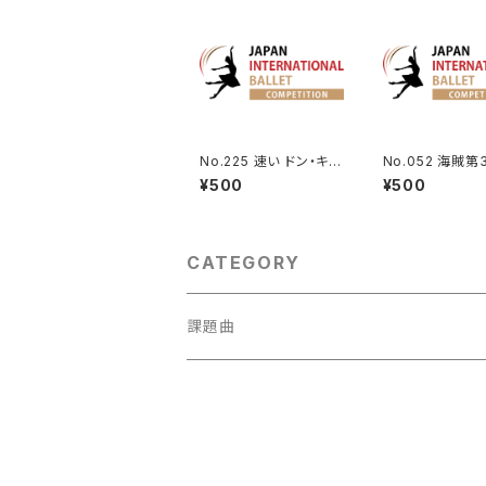
No.225 速い ドン・キホ
No.052 海賊第
ーテよりドルシネアのV
メドゥーラのVa.
¥500
¥500
a.
CATEGORY
課題曲
男性Va
1001～
女性Va