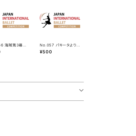
066 海賊第3幕よ
No.057 パキータよりヴ
ナーラのVa | G
ェスタールカのVa.
0
¥500
 Variation fro
Corsaire Act 3