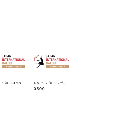
206 速い コッペリ
No.1207 速い ジゼル
フランツのVa.
よりペザント男性Va.
0
¥500