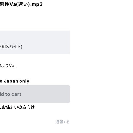
男性Va(速い).mp3
2918バイト)
ダよりVa.
to Japan only
d to cart
にお住まいの方向け
通報する