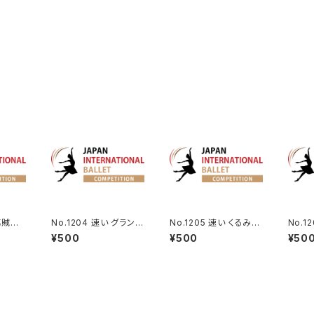
 海賊より
No.1204 速い グラン・
No.1205 速い くるみ割
No.1
パ・クラシックより男性V
り人形より王子のVa.
アより
¥500
¥500
¥50
a.