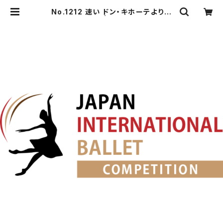
No.1212 速い ドン・キホーテよりバ
ジルのVa. | japanballet