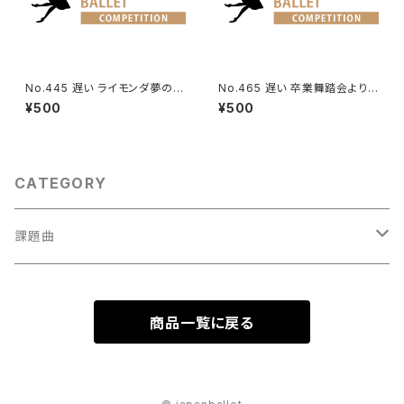
No.445 遅い ライモンダ夢の場
No.465 遅い 卒業舞踏会よりV
より女性Va.
a.
¥500
¥500
CATEGORY
課題曲
男性Va
商品一覧に戻る
1001～
女性Va
1201～（速い）
001～