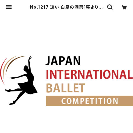
No.1217 速い ⽩⿃の湖第1幕よりジ
ークフリートのVa. | japanballet