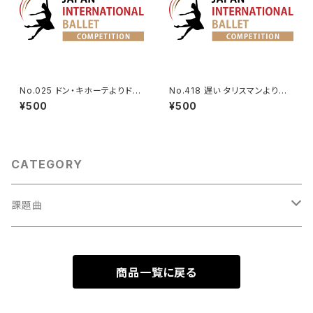
No.025 ドン・キホーテよりドル
No.418 遅い タリスマンより女
シネアのVa.
性Va.
¥500
¥500
CATEGORY
課題曲
男性Va
商品一覧に戻る
1001～
女性Va