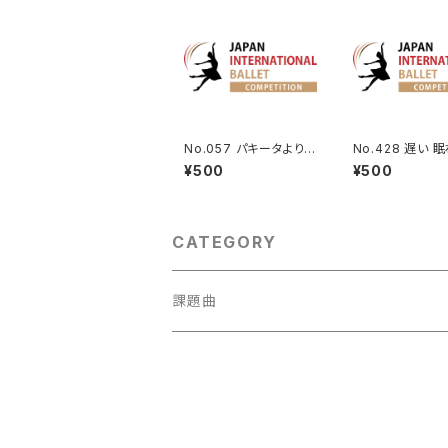
No.057 パキータよりヴ
No.428 遅い 
ェスタールカのVa.
の美女第3幕よ
¥500
¥500
ラ姫のVa.
CATEGORY
課題曲
男性Va
1001～
女性Va