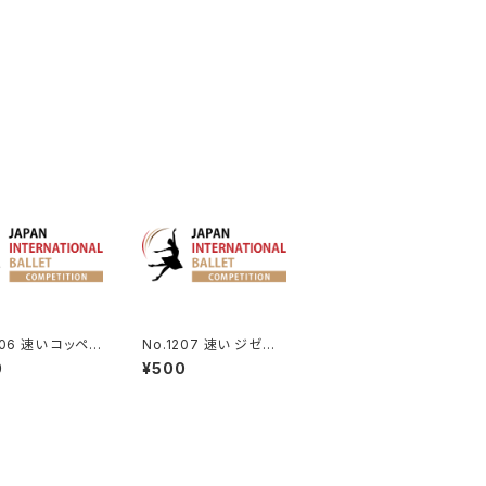
206 速い コッペリ
No.1207 速い ジゼル
フランツのVa.
よりペザント男性Va.
0
¥500