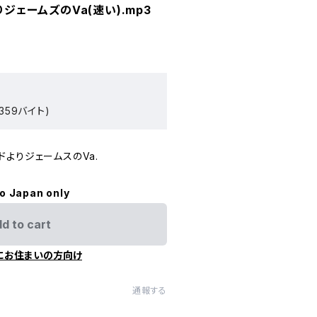
りジェームズのVa(速い).mp3
359バイト)
ードよりジェームスのVa.
to Japan only
d to cart
にお住まいの方向け
通報する