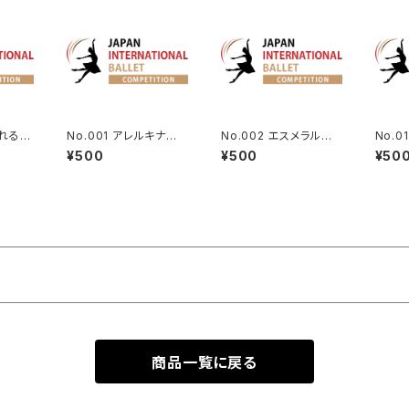
眠れる森
No.001 アレルキナー
No.002 エスメラルダよ
No.0
りオーロ
ダよりコロンビーヌのV
りVa.(タンバリン)
ゼルの
¥500
¥500
¥50
a. | Harlequinade Va
riation
商品一覧に戻る