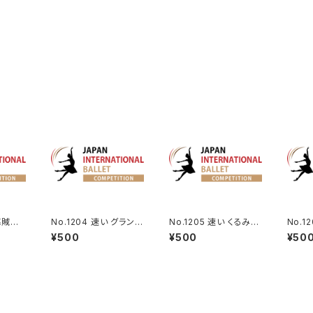
 海賊より
No.1204 速い グラン・
No.1205 速い くるみ割
No.1
パ・クラシックより男性V
り人形より王子のVa.
アより
¥500
¥500
¥50
a.