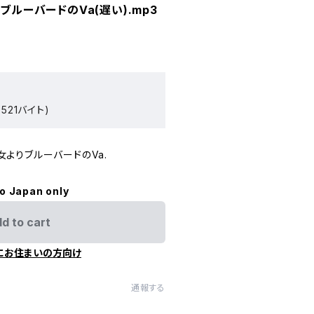
りブルーバードのVa(遅い).mp3
521バイト)
美女よりブルーバードのVa.
to Japan only
d to cart
にお住まいの方向け
通報する