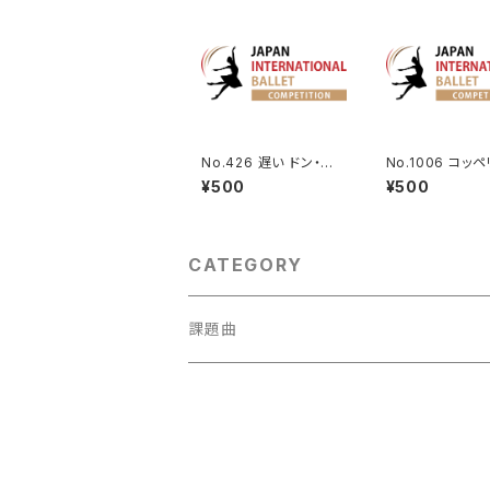
No.426 遅い ドン・キ
No.1006 コッ
ホーテより森の女王のV
りフランツのVa.
¥500
¥500
a.
CATEGORY
課題曲
男性Va
1001～
女性Va