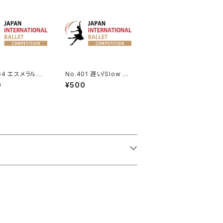
064 エスメラルダ
No.401 遅い/Slow ア
a.（エントランス）
レルキナーダよりコロン
0
¥500
ビーヌのVa. | Harlequ
inade Variation