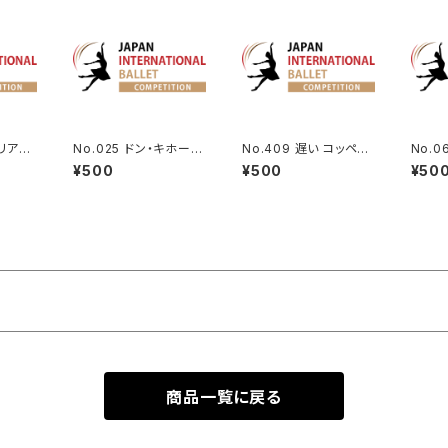
ペリアよ
No.025 ドン・キホーテ
No.409 遅い コッペリ
No.
よりドルシネアのVa.
ア第1幕よりスワニルダ
よりV
¥500
¥500
¥50
のVa.
商品一覧に戻る