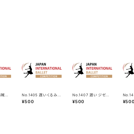
 海賊よ
No.1405 遅い くるみ割
No.1407 遅い ジゼル
No.1
.
り人形より王子のVa.
よりペザント男性Va.
よりア
¥500
¥500
¥50