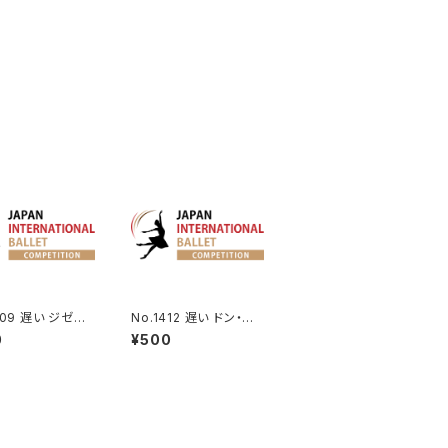
409 遅い ジゼル
No.1412 遅い ドン・キ
ルブレヒトのVa.
ホーテよりバジルのVa.
0
¥500