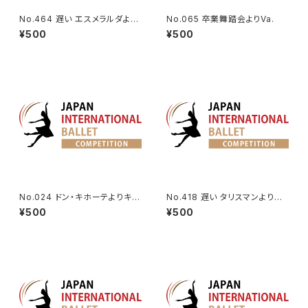
No.464 遅い エスメラルダより
No.065 卒業舞踏会よりVa.
Va.（エントランス）
¥500
¥500
No.024 ドン・キホーテよりキュ
No.418 遅い タリスマンより女
ーピッドのVa.
性Va.
¥500
¥500