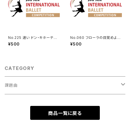
No.225 速い ドン・キホーテよ
No.060 フローラの目覚めより
りドルシネアのVa.
オーロラのVa.
¥500
¥500
CATEGORY
課題曲
男性Va
商品一覧に戻る
1001～
女性Va