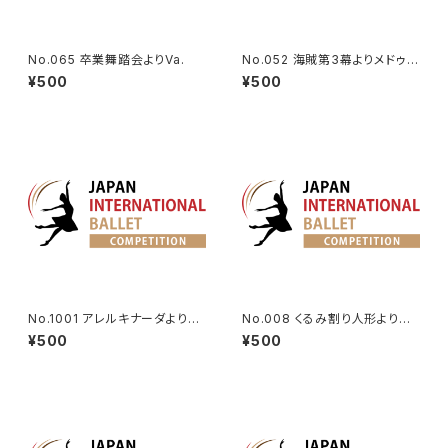
No.065 卒業舞踏会よりVa.
No.052 海賊第3幕よりメドゥー
ラのVa.
¥500
¥500
No.1001 アレルキナーダより男
No.008 くるみ割り人形より金
性Va.
平糖のVa.
¥500
¥500