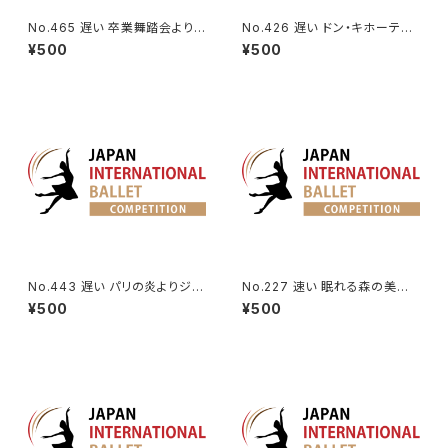
No.465 遅い 卒業舞踏会よりV
No.426 遅い ドン・キホーテよ
a.
り森の女王のVa.
¥500
¥500
No.443 遅い パリの炎よりジャ
No.227 速い 眠れる森の美女
ンヌのVa.
第1幕よりオーロラ姫のVa.
¥500
¥500