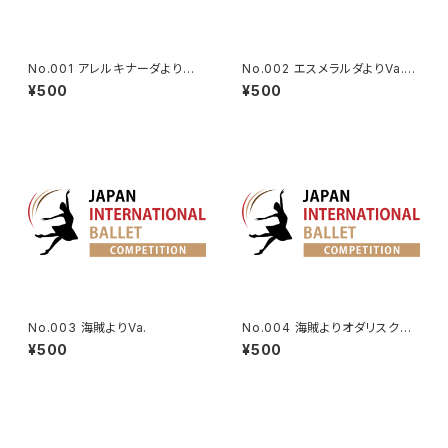
No.001 アレルキナーダよりコ
No.002 エスメラルダよりVa.(タ
ロンビーヌのVa. | Harlequina
ンバリン)
¥500
¥500
de Variation
No.003 海賊よりVa.
No.004 海賊よりオダリスクの
第2Va.
¥500
¥500