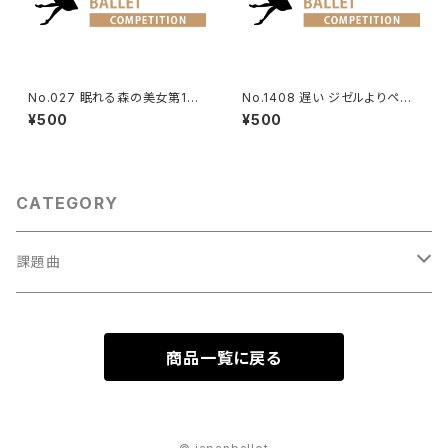
No.027 眠れる森の美女第1幕
No.1408 遅い ジゼルよりペザ
よりオーロラ姫のVa.
ント男性Va. Ver2
¥500
¥500
CATEGORY
課題曲
男性Va
商品一覧に戻る
1001～
女性Va
1201～（速い）
001～