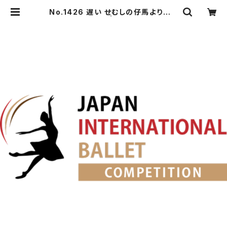
No.1426 遅い せむしの仔馬より海と
真珠男性Va. | japanballet