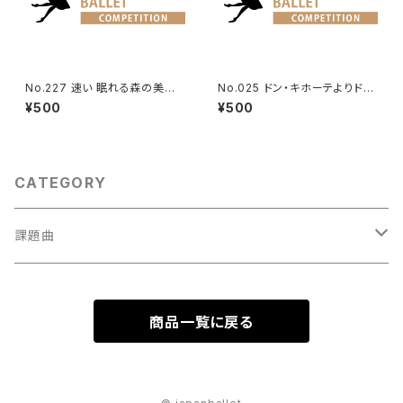
No.227 速い 眠れる森の美女
No.025 ドン・キホーテよりドル
第1幕よりオーロラ姫のVa.
シネアのVa.
¥500
¥500
CATEGORY
課題曲
男性Va
商品一覧に戻る
1001～
女性Va
1201～（速い）
001～