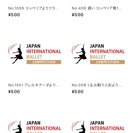
No.1006 コッペリアよりフラン
No.409 遅い コッペリア第1幕
ツのVa.
よりスワニルダのVa.
¥500
¥500
No.1001 アレルキナーダより男
No.008 くるみ割り人形より金
性Va.
平糖のVa.
¥500
¥500