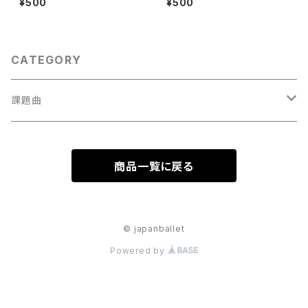
¥500
¥500
CATEGORY
課題曲
男性Va
商品一覧に戻る
1001～
女性Va
1201～（速い）
001～
© japanballet
Powered by
1401～（遅い）
201～（速い）
401～（遅い）