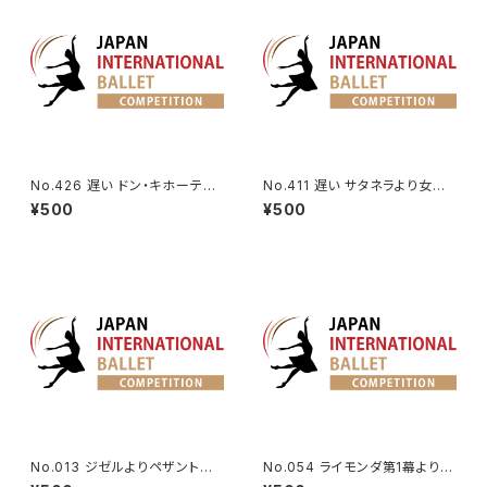
No.426 遅い ドン・キホーテよ
No.411 遅い サタネラより女性V
り森の女王のVa.
a.
¥500
¥500
No.013 ジゼルよりペザントのV
No.054 ライモンダ第1幕より女
a.
性Va.